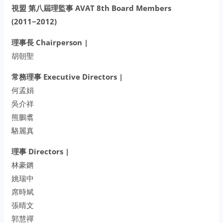
視盟 第八屆理監事 AVAT 8th Board Members
(2011~2012)
理事長 Chairperson |
胡朝聖
常務理事 Executive Directors |
何孟娟
吳介祥
熊鵬翥
駱麗真
理事 Directors |
林豪鏘
姚瑞中
席時斌
張晴文
郭慧禪