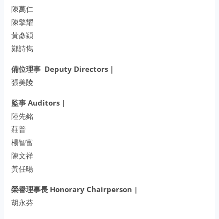
陳萬仁
陳擎耀
黃彥穎
鄭詩雋
備位理事 Deputy Directors｜
張美陵
監事 Auditors |
陸先銘
莊普
楊智富
陳文祥
黃任暘
榮譽理事長 Honorary Chairperson |
胡永芬