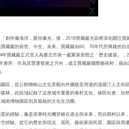
「創作像海洋，愛你像光」後，2018寶藏巖光節將深化關注寶
寶藏巖的前世、今生、未來。寶藏巖由60、70年代所興建的自
04年寶藏巖正式登入為臺北市第一處聚落形態之「歷史建築」，2
青年會所」作為其營運發展之方向，成立寶藏巖國際藝術村，藉
地。
物園區，從公館蟾蜍山文化景觀向外擴散至周邊的溫羅汀人文街
學森林。此區域紀錄了這座城市重要的眷村文化、移民社會、自
造城南博物園區別具風格的文化生活圈。
錯置的經驗，像是搭乘時光機穿梭在過去與未來，而自開村以來
時空經驗。從它的歷史與現況、居民、藝術家與民眾、園區與周