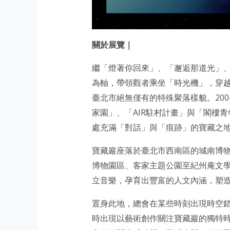
關於展覽｜
繼「燈著你回來」、「邂逅那道光」、
為軸，帶領觀者乘坐「時光機」，穿越
臺北市絕無僅有的特殊聚落樣貌。20
家園」、「AIR駐村計畫」與「閣樓
處充滿「對話」與「痕跡」的寶藏之
寶藏巖座落於臺北市西南區的城南博
博物園區、客家主題公園至紀州庵文
立音樂，孕育出豐富的人文內涵，塑
置身此地，總會在某些時刻出現時空
時出現以藝術創作關注寶藏巖的獨特