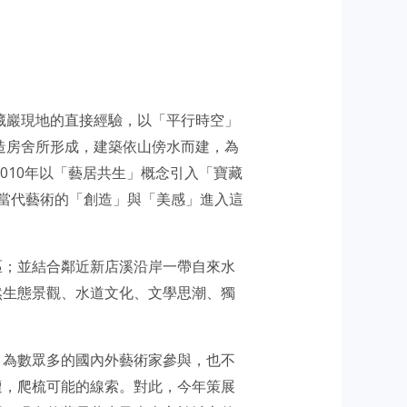
藏巖現地的直接經驗，以「平行時空」
造房舍所形成，建築依山傍水而建，為
010年以「藝居共生」概念引入「寶藏
由當代藝術的「創造」與「美感」進入這
區；並結合鄰近新店溪沿岸一帶自來水
然生態景觀、水道文化、文學思潮、獨
，為數眾多的國內外藝術家參與，也不
遭，爬梳可能的線索。對此，今年策展