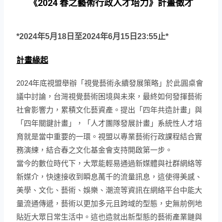
《2024 春之藝術行政人才培力》計畫徵才
*2024
年
5
月
18
日至
2024
年
6
月
15
日
23:55
止
*
計畫緣起
2024年底視盟舉辦「視覺藝術永續發展策略」於此圓桌會
議中討論，台灣視覺藝術困境與未來，最終如何發揮藝術
社會影響力，累積文化藝資產。提出「四年共造計畫」與
「四年關鍵計畫」，「人才團隊發展計畫」系統性人才培
育就是當中重要的一環。視盟以專業藝術行政課程結合實
務演練，結合春之文化基金會支持開啟第一步。
當今的數位時代下，大眾能輕易通過新媒體與社群網絡等
新媒介，快速接收到瞬息萬千的流量訊息，這使得美感、
美學、文化、藝術、娛樂、潮流等資訊在網絡平台中能大
量流通傳遞，藝術以更加多元且跨域的型態，史無前例地
貼近大眾日常生活中。這也造就出新型態的藝術產業鏈與