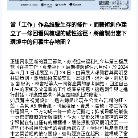
當「工作」作為維繫生存的條件，而藝術創作建
立了一條回看與梳理的感性途徑，將繪製出當下
環境中的何種生存地圖？
正逢萬象更新的夏至節氣，亦將迎來福利社今年第三檔展
覽《在這工作，真幸福》。展期橫跨整個六月份，於 2024
年 6 月 1 日起展至 6 月 29 日，由策展人賴佩君與蔡明岳
共同策劃，邀請藝術家蔡奕勳、邱翊琪、湯雅雯、劉紀彤
＆ 劉紀汎、林書楷等人一同從產業的思考開始，回望自己
出生的家鄉及父母輩的工作或產業樣態，透過創作與之進
行對話、呼應或重構，甚至是關係上的修復。
如展覽主視覺設計，過去總是出現在公共布告欄的紅、
藍、黃色 A5 廣告紙，刊載租屋、賣房、職缺、零工等等
各種資訊，下方切成一條一條方便撕走；抑或是報紙最後
一頁密密麻麻的全版職缺，斗大、變形又排版擁擠的中文
字聚攏在各自僅有的框框裡，眼花撩亂卻又簡明扼要——
這些已不適用於現代的資訊傳遞方式，清晰可見產業與城
市之間曾經的依存關係，彼時經濟正在起飛，並構成了當