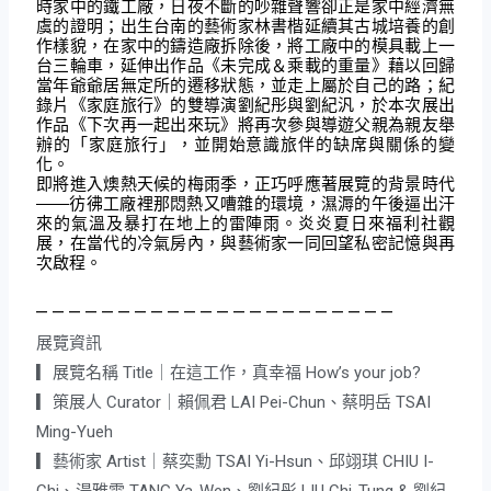
時家中的鐵工廠，日夜不斷的吵雜聲響卻正是家中經濟無
虞的證明；出生台南的藝術家林書楷延續其古城培養的創
作樣貌，在家中的鑄造廠拆除後，將工廠中的模具載上一
台三輪車，延伸出作品《未完成＆乘載的重量》藉以回歸
當年爺爺居無定所的遷移狀態，並走上屬於自己的路；紀
錄片《家庭旅行》的雙導演劉紀彤與劉紀汎，於本次展出
作品《下次再一起出來玩》將再次參與導遊父親為親友舉
辦的「家庭旅行」，並開始意識旅伴的缺席與關係的變
化。
即將進入燠熱天候的梅雨季，正巧呼應著展覽的背景時代
——彷彿工廠裡那悶熱又嘈雜的環境，濕溽的午後逼出汗
來的氣溫及暴打在地上的雷陣雨。炎炎夏日來福利社觀
展，在當代的冷氣房內，與藝術家一同回望私密記憶與再
次啟程。
– – – – – – – – – – – – – – – – – – – – – –
展覽資訊
▎展覽名稱 Title｜在這工作，真幸福 How’s your job?
▎策展人 Curator｜賴佩君 LAI Pei-Chun、蔡明岳 TSAI
Ming-Yueh
▎藝術家 Artist｜蔡奕勳 TSAI Yi-Hsun、邱翊琪 CHIU I-