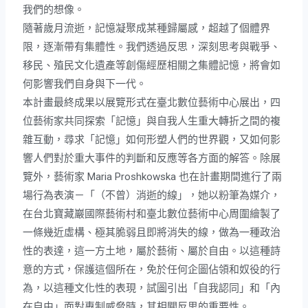
我們的想像。
隨著歲月流逝，記憶凝聚成某種歸屬感，超越了個體界
限，逐漸帶有集體性。我們透過反思，深刻思考與戰爭、
移民、殖民文化遺產等創傷經歷相關之集體記憶，將會如
何影響我們自身與下一代。
本計畫最終成果以展覽形式在臺北數位藝術中心展出，四
位藝術家共同探索「記憶」與自我人生重大轉折之間的複
雜互動，尋求「記憶」如何形塑人們的世界觀，又如何影
響人們對於重大事件的判斷和反應等各方面的解答。
除展
覽外，藝術家 Maria Proshkowska 也在計畫期間進行了兩
場行為表演－「（不曾）消逝的線」，她以粉筆為媒介，
在台北寶藏巖國際藝術村和臺北數位藝術中心周圍繪製了
一條幾近虛構、極其脆弱且即將消失的線，做為一種政治
性的表達，這一方土地，屬於藝術、屬於自由。以這種詩
意的方式，保護這個所在，免於任何企圖佔領和奴役的行
為，以這種文化性的表現，試圖引出「自我認同」和「內
在自由」面對專制威脅時，其相關反思的重要性。