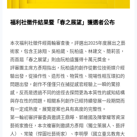
福利社徵件結果暨「春之展望」獲選者公布
本次福利社徵件經兩輪審查後，評選出2025年度展出之藝
術家，包含王詠翔、吳柏葳、阮柏遠、林建文、簡莉芸，
而首屆「春之展望」則由阮柏遠獲得十萬元獎金。
評審團主席方彥翔指出，阮柏遠的創作從數位技術媒介經
驗出發，從操作性、造形性、物質性、現場性相互環扣的
問題出發，創作不僅僅只在捕捉感官經驗上一瞬的驚掠
感，反而是透過不同的途徑去探問更為本質性的感知結構
與存在性的問題。相關系列創作已經持續發展一段期間而
有一定成熟度，展覽提案也具有高度的完整性。
第一輪初審評審委員邀請
王鼎曄、郭維國及陳擎耀等資深
藝術家擔任，
本次複審則邀請方彥翔（獨立策展人、藝評
人）、常陵（悍圖社藝術家）、李明學（國立臺北教育大