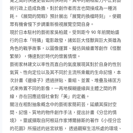
覽之間的快速更替如同快時尚，其中的期程壓力不止對藝
術行政上造成負擔，對於創作者而言也間接成為一種消
耗。
《展間的閒暇》
預計展出「展覽的換檔時刻」，使觀
眾有機會慢下步調重新檢視展覽空間自身。
現於日本駐村的藝術家吳柏葳，受到距今 90 年前開始盛
行的日本「特攝」電影啟發，諸如巨大怪獸與巨大英雄為
角色的戰爭故事，以圖像運算、擬仿與繪畫等創作《怪獸
繁榮》，傳達對於時代的懷舊情懷。
藝術家林建文以率性而直白的氣度展現其對於自身的性別
氣質、性向定位以及其不同於主流所乘載的生命記憶，本
次計畫《邊緣子》透過拼貼、重組、並置、堆疊及裱匡方
式來佈置不同的影像，一再地模糊邊緣與主體之間的界
線，亦在回應這個社會對「美」的定義。
關注在相對抽象概念中的藝術家簡莉芸，延續其探討空
間、記憶、質地的物件創作手法，提出計畫《分岔的情
境》。靈感擷取自阿根廷作家博爾赫斯的著作《小徑分岔
的花園》所描述的迷宮狀態， 透過觀察生活所處的環境、