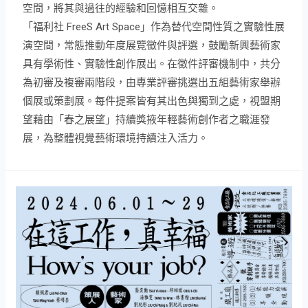
空間，將其與過往的經驗和回憶相互交雜。
「福利社 FreeS Art Space」作為替代空間性質之實驗性展
演空間，常態推動年度展覽徵件與評選，鼓勵新興藝術家
具有學術性、實驗性創作展出。在徵件評審機制中，共分
為初審及複審兩階段，由專業評審挑選出五組藝術家舉辦
個展或策劃展。每件提案皆有其出色與獨到之處，視盟期
望藉由「春之展望」持續獎掖年輕藝術創作者之職涯發
展，為整體視覺藝術環境持續注入活力。