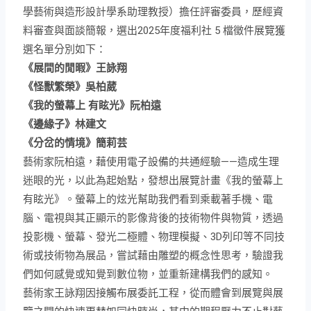
學藝術與造形設計學系助理教授）擔任評審委員，歷經資
料審查與面談簡報，選出2025年度福利社 5 檔徵件展覽獲
選名單分別如下：
《展間的閒暇》王詠翔
《怪獸繁榮》吳柏葳
《我的螢幕上 有眩光》阮柏遠
《邊緣子》林建文
《分岔的情境》簡莉芸
藝術家阮柏遠，藉使用電子設備的共通經驗——造成生理
迷眼的光，以此為起始點，發想出展覽計畫《我的螢幕上
有眩光》。螢幕上的炫光幫助我們看到乘載著手機、電
腦、電視與其正顯示的影像背後的技術物件與物質，透過
投影機、螢幕、發光二極體、物理模擬、3D列印等不同技
術或技術物為展品，嘗試藉由雕塑的概念性思考，驗證我
們如何感覺或知覺到數位物，並重新建構我們的感知。
藝術家王詠翔因接觸布展委託工程，從而體會到展覽與展