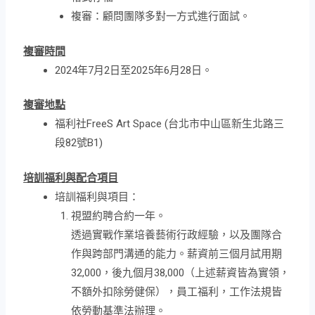
複審：顧問團隊多對一方式進行面試。
複審時間
2024年7月2日至2025年6月28日。
複審地點
福利社FreeS Art Space (台北市中山區新生北路三
段82號B1)
培訓福利與配合項目
培訓福利與項目：
視盟約聘合約一年。
透過實戰作業培養藝術行政經驗，以及團隊合
作與跨部門溝通的能力。薪資前三個月試用期
32,000，後九個月38,000（上述薪資皆為實領，
不額外扣除勞健保），員工福利，工作法規皆
依勞動基準法辦理。