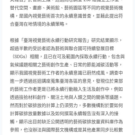
替代空間、畫廊、美術館、藝術園區等不同的視覺藝術機
構，是國內視覺藝術首次的永續意識普查，並藉此提出符
合臺灣在地情境的永續策略。
根據「臺灣視覺藝術永續行動研究報告」研究結果顯示，
超過半數的受訪者認為藝術與聯合國可持續發展目標
（SDGs）相關，且已在可及範圍內採取永續行動，包含與
氣候議題相關之藝術創作生產、日常的節能減碳活動等，
顯示我國視覺藝術工作者的永續意識已蔚然成風。調查中
進一步透過巡迴講座蒐集臺灣各區的意見，發現位於東部
的藝術工作者更是已將永續行動融入生活及創作中，例如
透過撿拾材料創作、關注土地與人類之間的關係等議題。
然而對於碳排放的計算上仍須努力，多數機構對於要如何
計算碳排放量數據以及如何撰寫永續報告沒有深入的接
觸，顯示出目前缺乏公開透明的藝術碳排放量資料庫作為
參照，也沒辦法與國際藝文機構或是其他產業同步比較數