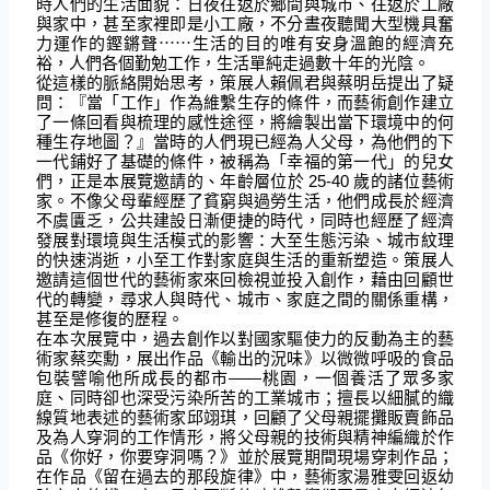
時人們的生活面貌：日夜往返於鄉間與城市、往返於工廠
與家中，甚至家裡即是小工廠，不分晝夜聽聞大型機具奮
力運作的鏗鏘聲⋯⋯生活的目的唯有安身溫飽的經濟充
裕，人們各個勤勉工作，生活單純走過數十年的光陰。
從這樣的脈絡開始思考，策展人賴佩君與蔡明岳提出了疑
問：『當「工作」作為維繫生存的條件，而藝術創作建立
了一條回看與梳理的感性途徑，將繪製出當下環境中的何
種生存地圖？』當時的人們現已經為人父母，為他們的下
一代鋪好了基礎的條件，被稱為「幸福的第一代」的兒女
們，正是本展覽邀請的、年齡層位於 25-40 歲的諸位藝術
家。不像父母輩經歷了貧窮與過勞生活，他們成長於經濟
不虞匱乏，公共建設日漸便捷的時代，同時也經歷了經濟
發展對環境與生活模式的影響：大至生態污染、城市紋理
的快速消逝，小至工作對家庭與生活的重新塑造。策展人
邀請這個世代的藝術家來回檢視並投入創作，藉由回顧世
代的轉變，尋求人與時代、城市、家庭之間的關係重構，
甚至是修復的歷程。
在本次展覽中，過去創作以對國家驅使力的反動為主的藝
術家蔡奕勳，展出作品《輸出的況味》以微微呼吸的食品
包裝譬喻他所成長的都市——桃園，一個養活了眾多家
庭、同時卻也深受污染所苦的工業城市；擅長以細膩的織
線質地表述的藝術家邱翊琪，回顧了父母親擺攤販賣飾品
及為人穿洞的工作情形，將父母親的技術與精神編織於作
品《你好，你要穿洞嗎？》並於展覽期間現場穿刺作品；
在作品《留在過去的那段旋律》中，藝術家湯雅雯回返幼