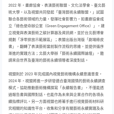
2022 年，
畫廊協會、表演藝術聯盟、文化法學會、臺北藝
術大學，以及視盟
共同發起「臺灣藝術永續聯盟，」試圖
聯合各藝術領域的力量，發揮社會影響力，如畫廊協會成
立「綠色使命辦公室（Green Engagement Office）」，建
立視覺與表演藝術之碳計算器及資訊網，並於台
北藝博會
規劃「凈零排放示範展區」；表盟出版台灣版「劇場綠皮
書」，翻轉了表演藝術當前製作流程的思維，並提供循序
漸進的實踐方法；北藝大舉辦「藝術永續國際論壇」，邀
請來自世界及臺灣的藝術永續領導者深度對話。
視盟則於 2023 年完成國內視覺藝術機構永續意識普查，
2024 年，視盟將進一步研發適合臺灣國情的藝術永續調查
模式，協助推動藝術機構撰寫「永續報告書」，不僅能透
過報告書與國際對話，也能作為未來與企業合作的各項永
續指標評比。另一方面視盟也將著手進行視覺藝術材料研
究相關的知識性平台，收集和分享有關藝術
永續實踐及永