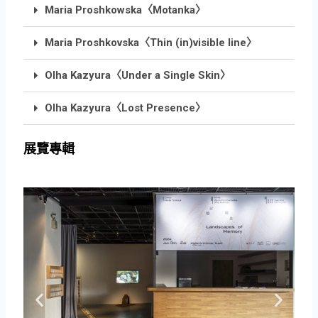
Maria Proshkowska〈Motanka〉
Maria Proshkovska〈Thin (in)visible line〉
Olha Kazyura〈Under a Single Skin〉
Olha Kazyura〈Lost Presence〉
展覽專輯