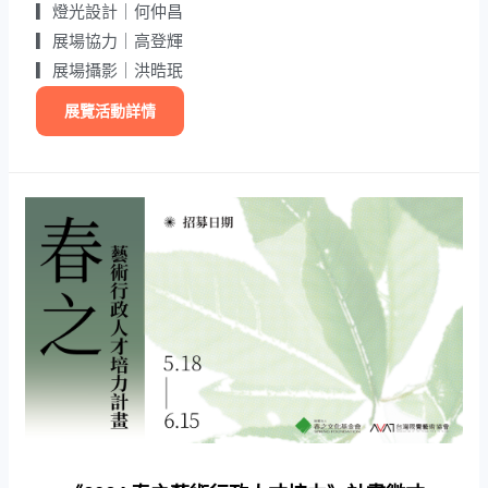
▎燈光設計｜何仲昌
▎展場協力｜高登輝
▎展場攝影｜洪晧珉
展覽活動詳情