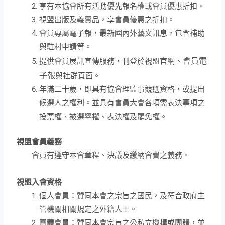
享有本協會所有活動優先報名權或會員優惠折扣。
視盟出版及義賣品，享會員優惠之折扣。
會員專屬電子報，最新國內外藝文訊息，包含補助
與駐村申請等。
提供會員展訊宣傳服務，刊登於視盟官網
、會員電
子報
與社群頁面。
年滿二十歲，即具有協會理監事競選資格，或提出
候選人之權利。並具有會員大會各項需表決事項之
投票權、被選舉權、表決權及罷免權。
視盟會員義務
會員有遵守本會章程、決議及繳納會費之義務。
視盟入會資格
個人會員：贊同本會之宗旨之國民，及符合政府主
管機關相關規定之外籍人士。
團體會員：贊同本會宗旨之公私立機構或團體，並