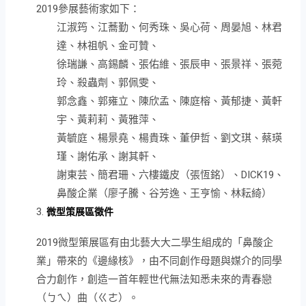
2019參展藝術家如下：
江淑筠、江蕎勤、何秀珠、吳心荷、周晏旭、林君
達、林祖帆、金可贊、
徐瑞謙、高錫麟、張佑維、張辰申、張景祥、張菀
玲、殺蟲劑、郭佩雯、
郭念鑫、郭雍立、陳欣孟、陳庭榕、黃郁捷、黃軒
宇、黃莉莉、黃雅萍、
黃毓庭、楊景堯、楊貴珠、董伊哲、劉文琪、蔡瑛
瑾、謝佑承、謝其軒、
謝東芸、簡君珊、六樓鐵皮（張恆銘）、DICK19、
鼻酸企業（廖子騰、谷芳逸、王亨愉、林耘綺）
微型策展區徵件
2019微型策展區有由北藝大大二學生組成的「鼻酸企
業」帶來的《邊緣核》，由不同創作母題與媒介的同學
合力創作，創造一首年輕世代無法知悉未來的青春戀
（ㄅㄟ）曲（ㄍㄜ）。