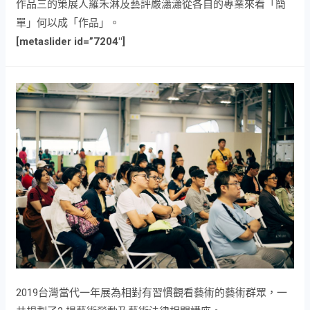
作品三的策展人羅禾淋及藝評嚴瀟瀟從各自的專業來看「簡
單」何以成「作品」。
[metaslider id=”7204″]
2019台灣當代一年展為相對有習慣觀看藝術的藝術群眾，一