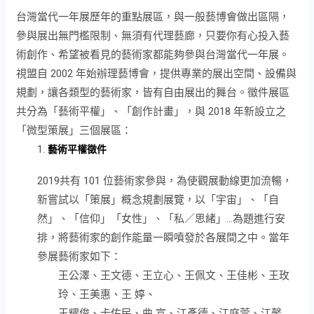
台灣當代一年展歷年的重點展區，與一般藝博會做出區隔，
參與展出無門檻限制、無須有代理藝廊，只要你有心投入藝
術創作、希望被看見的藝術家都能夠參與台灣當代一年展。
視盟自 2002 年始辦理藝博會，提供專業的展出空間、設備與
規劃，讓各類型的藝術家，皆有自由展出的舞台。徵件展區
共分為「藝術平權」、「創作計畫」，與 2018 年新設立之
「微型策展」三個展區：
藝術平權徵件
2019共有 101 位藝術家參與，為使觀展動線更加流暢，
新嘗試以「策展」概念規劃展覽，以「宇宙」、「自
然」、「信仰」「女性」、「私／思緒」…為題進行安
排，將藝術家的創作能量一瞬噴發於各展間之中。當年
參展藝術家如下：
王公澤、王文德、王立心、王佩文、王佳彬、王玫
玲、王美惠、王 婷、
王耀俊、卡佑民、曲 宣、江彥德、江庭萱、江馨