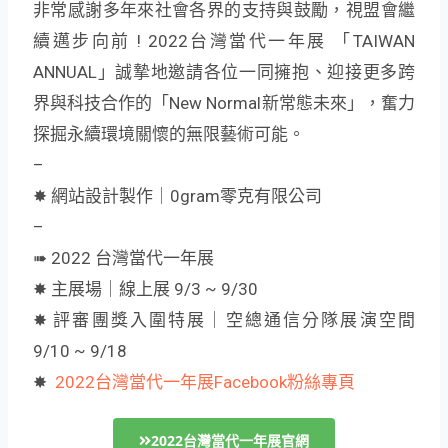
非常感謝多年來社會各界的支持與鼓勵，視盟會繼
續邁步向前 ! 2022台灣當代一年展 「TAIWAN
ANNUAL」誠摯地邀請各位一同擁抱、迎接更多跨
界與科技合作的「New Normal新常態未來」，奮力
探掘永續環境關懷的無限藝術可能。
–
✸ 網站設計製作｜0gram零克有限公司
–
➠ 2022 台灣當代一年展
✸ 主展場｜線上展 9/3 ~ 9/30
✸ 評審團獎入圍特展｜空總通信分隊展演空間
9/10 ~ 9/18
✸
2022台灣當代一年展Facebook粉絲專頁
2022台灣當代一年展官網