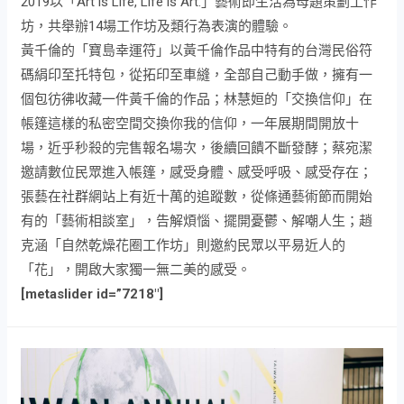
2019以「Art is Life, Life is Art.」藝術即生活為母題策劃工作
坊，共舉辦14場工作坊及類行為表演的體驗。
黃千倫的「寶島幸運符」以黃千倫作品中特有的台灣民俗符
碼絹印至托特包，從拓印至車縫，全部自己動手做，擁有一
個包彷彿收藏一件黃千倫的作品；林慧姮的「交換信仰」在
帳篷這樣的私密空間交換你我的信仰，一年展期間開放十
場，近乎秒殺的完售報名場次，後續回饋不斷發酵；蔡宛潔
邀請數位民眾進入帳篷，感受身體、感受呼吸、感受存在；
張藝在社群網站上有近十萬的追蹤數，從條通藝術節而開始
有的「藝術相談室」，告解煩惱、擺開憂鬱、解嘲人生；趙
克涵「自然乾燥花圈工作坊」則邀約民眾以平易近人的
「花」，開啟大家獨一無二美的感受。
[metaslider id=”7218″]