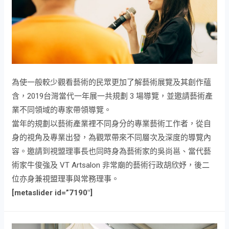
為使一般較少觀看藝術的民眾更加了解藝術展覽及其創作蘊
含，2019台灣當代一年展一共規劃 3 場導覽，並邀請藝術產
業不同領域的專家帶領導覽。
當年的規劃以藝術產業裡不同身分的專業藝術工作者，從自
身的視角及專業出發，為觀眾帶來不同層次及深度的導覽內
容。邀請到視盟理事長也同時身為藝術家的吳尚邕、當代藝
術家牛俊強及 VT Artsalon 非常廟的藝術行政胡欣妤，後二
位亦身兼視盟理事與常務理事。
[metaslider id=”7190″]