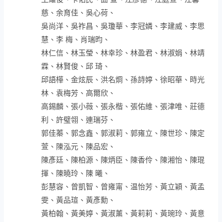
慈、余育佳、吳心荷、
吳尚洋、吳祚昌、吳瓊華、李冠嫾、李建威、李思
慧、李 梅、肖瑞昀、
林仁信、林玉瑩、林幸珍、林盈君、林淑娟、林靖
霖、林賢俊、邱 琦、
邱語樺、金炫辰、洪名烱、孫詩婷、徐昭華、時光
林、袁梅芳、高爾欣、
高錫麟、張小薇、張永楷、張佑維、張津唯、莊德
利、許璧翎、連瑞芬、
郭佳蓁、郭念鑫、郭淑莉、郭雍立、陳世珍、陳定
萱、陳泓元、陳品宏、
陳彥廷、陳柏源、陳炳臣、陳香伶、陳湘怡、陳琨
揮、陳曉玲、陳 曦、
彭慧容、曾凱智、曾雍甯、温怡芳、黃立穎、黃孟
雯、黃品瑄、黃彥勳、
黃柏翰、黃美婷、黃淑薰、黃莉莉、黃琬玲、黃意