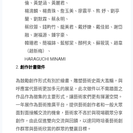
倫、黃楚涵、黃麗君、
楊淯麟、楊貴珠、詹玉美、廖震平、熊 妤、劉亭
蘭、劉默霖、蔡永明、
蔡欣蓉、錢畇竹、龍美君、戴妤婕、戴佳茹、謝岱
融、謝福源、鍾宇豪、
韓珊君、簡福鋛、藍郁棠、顏柯夫、蘇筱筑、趙韋
（趙新梅）、
HARAGUCHI MINAMI
創作計畫徵件
為鼓勵創作形式有別於繪畫、雕塑藝術史兩大濫觴，與
呼應當代藝術更加多元的展呈，此次徵件以不需牆面之
作品作為徵集的主要形式，讓藝術家們更有揮灑空間。
一年展作為藝術推廣平台，提供藝術創作者和一般大眾
面對面接觸交流的機會，藝術家不吝於與現場觀眾分享
創作，由此促進雙向交流與回饋，以達同時培養藝術創
作群眾與藝術欣賞的群眾的雙贏目標。