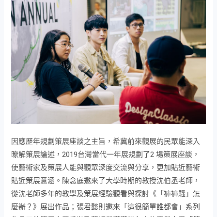
因應歷年規劃策展座談之主旨，希冀前來觀展的民眾能深入
暸解策展論述，2019台灣當代一年展規劃了2 場策展座談，
使藝術家及策展人能與觀眾深度交流與分享，更加貼近藝術
貼近策展意涵。陳念庭邀來了大學時期的教授沈伯丞老師，
從沈老師多年的教學及策展經驗觀看與探討《「褲褲騷」怎
麼辦？》展出作品；張君懿則邀來「這很簡單誰都會」系列