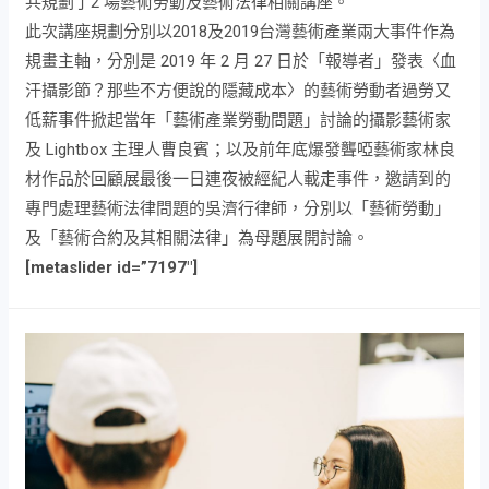
共規劃了2 場藝術勞動及藝術法律相關講座。
此次講座規劃分別以2018及2019台灣藝術產業兩大事件作為
規畫主軸，分別是 2019 年 2 月 27 日於「報導者」發表〈血
汗攝影節？那些不方便說的隱藏成本〉的藝術勞動者過勞又
低薪事件掀起當年「藝術產業勞動問題」討論的攝影藝術家
及 Lightbox 主理人曹良賓；以及前年底爆發聾啞藝術家林良
材作品於回顧展最後一日連夜被經紀人載走事件，邀請到的
專門處理藝術法律問題的吳濟行律師，分別以「藝術勞動」
及「藝術合約及其相關法律」為母題展開討論。
[metaslider id=”7197″]