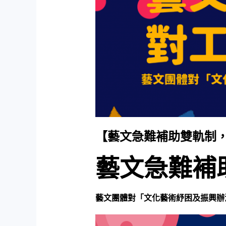
【藝文急難補助雙軌制
藝文急難補
藝文團體對「文化藝術紓困及振興辦