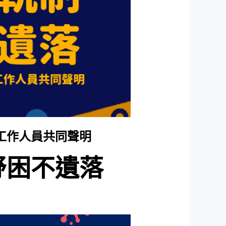
工作人員共同聲明
紓困不遺落