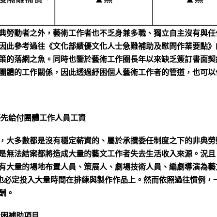
典勞動者之外，藝術工作者也不乏身兼多職、獨立自主沒有與任
因此參考過往《文化部績優文化人士急難補助及慰問作業要點》
策的落網之魚。同時也鑒於藝術工作圈長年以來缺乏簽訂書面契
團體的工作關係，因此透過紓困個人藝術工作者的管道，也可以
優先給付團體工作人員工資
，大多數都是沒有穩定薪資的、屬於承攬委任制度之下的非典勞
是無法結案都將造成大量的藝文工作者失去生活收入來源。況且
有大量的場地布置人員、策展人、劇場技術人員、編劇導演為藝
也必定投入大量時間在排練與製作作品上。然而依照過往慣例，
酬。
紓困補助項目