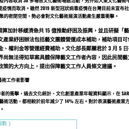
疫內容取消 30 多場各文化藝術場館活動，另外如大東文化藝術
防範疫情而取消。雖然 2019 新型冠狀病毒疫情在台灣目前未宣
集的密閉空間，勢必會對文化藝術展演活動產生嚴重衝擊。
預算加計移緩濟急共 15 億推動紓困及振興，並且研擬「
文產業紓困辦法包括藝文團體營運成本補助，補助項目可
金、權利金等營運經費補助。文化部長鄭麗君於 3 月 5
界尚無法得知草案具體保障藝文工作者內容，因此民間藝
政策的大方向上，提出保障藝文工作人員條文建議。
對藝術工作者影響
於藝術工作者的衝擊，過去文化統計、文化創意產業年報資料顯示，在 S
術活動，都相較於前年減少了 14% 左右。對於表演藝術產業方面當
額。