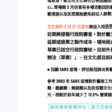
或取消，新北市文化局也公告因應防
心…等場館 2 月份皆有多場活動因
範措施以及民眾開始避免前往人群聚
別
文化部於 2 月 27 日宣布
將投入特
近期將提報行政院審查。對於藝
延期或退票之製作成
本、場地租
草案已送交行政院審核。目前外
辦法（草案）」，在文化部目前
■ 回顧 SARS 疫情，評估新冠肺炎
參考 2003 年 SARS 疫情對
類、戲劇類、舞蹈類以及民俗類文化藝
元，相較於前年減少了 12.5% 營業