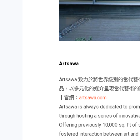
Artsawa
Artsawa 致力於將世界級別的
品，以多元化的媒介呈現當代藝術的
┃官網：
artsawa.com
Artsawa is always dedicated to promo
through hosting a series of innovativ
Offering previously 10,000 sq. Ft of 
fostered interaction between art and 