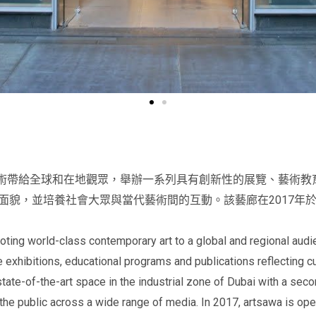
當代藝術帶給全球和在地觀眾，舉辦一系列具有創新性的展覽、藝術
面貌，並培養社會大眾與當代藝術間的互動。該藝廊在2017年
ting world-class contemporary art to a global and regional audi
e exhibitions, educational programs and publications reflecting c
state-of-the-art space in the industrial zone of Dubai with a sec
the public across a wide range of media. In 2017, artsawa is ope