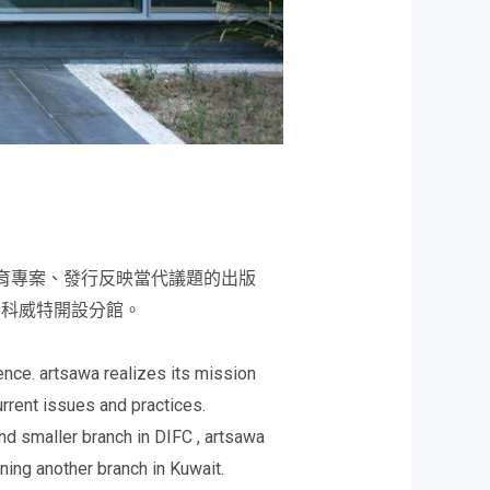
教育專案、發行反映當代議題的出版
於科威特開設分館。
ence. artsawa realizes its mission
urrent issues and practices.
ond smaller branch in DIFC , artsawa
ning another branch in Kuwait.