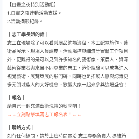
【白晝之夜特別活動組】
1.白晝之夜連動活動支援。
2.活動攝影紀錄。
｜志工學長姐的話｜
志工在現場除了可以看到展品進場流程、木工配電施作、藝
術品展示、現場人員調度、活動場控與細流等實體工作項目
外，更難得的是可以見到許多知名的藝術家、策展人、資深
藝術從業者與來自不同專業的志工，這份經驗可以成為進入
視覺藝術、展覽策展的敲門磚，同時也是拓展人脈與認識更
多元領域能人的大好機會。歡迎大家一起來參與這場盛會！
｜報名｜
給自己一個充滿藝術洗禮的秋季吧！
→→立刻點擊填寫志工報名表！←←
｜聯絡方式｜
如有任何疑問，請於上班時間電洽 志工專務負責人 馮維筠