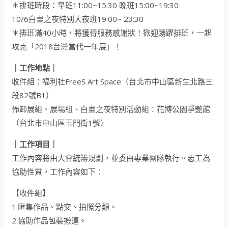
＊排班時段：早班11:00~15:30 晚班15:00~19:30
10/6白晝之夜特別大夜班19:00~ 23:30
＊排班滿40小時，將獲得服務感謝狀！歡迎踴躍排班，一起
攻克「2018台灣當代一年展」！
｜工作地點｜
收件組：福利社FreeS Art Space（台北市中山區新生北路三
段82號B1）
佈卸展組、展場組、白晝之夜特別活動組：花博公園爭艷館
（台北市中山區玉門街1號）
｜工作項目｜
工作內容將由大會統籌規劃，並委由專業團隊執行。志工為
協助性質，工作內容如下：
【收件組】
1.匯集作品、點交、拍照分類。
2.協助作品包裝搬運。