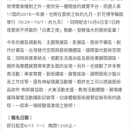
術博覽會機制之外，提供另一種開放的展覽平台。而邁入第
17屆的2018一年展，也將在藝術之秋的九月，於花博爭豔館
舉行（9/29－10/7，共九天），同時配合10月6日至7日跨
夜藝術不停歇的「白晝之夜」聯動，發酵強大的藝術能量！
今年的展區規劃有：主題策展區、影展區、藝術平權區、創
作計畫區、台灣替代空間與藝術團體區、國際當代藝術空間
區；同時與異業結合，規劃生活風尚區及藝術書籍閱讀區，
期許為整體展覽帶來更全面的呈現。另外，也規劃了許多教
育活動：專家導覽、藝術講座、展覽座談、國際藝術沙龍以
及工作坊等，還有神秘隱藏活動喔。期許志工可以透過藝術
品收件ˋ佈卸展協助、大會活動支援、教育活動體驗、展場維
護與展覽活動攝影記錄等，切身體驗藝術展覽從無到有的過
程，一起來一場經驗值激增之旅吧！
｜報名日期｜
即日起至8/13（一） 晚間12:00止。