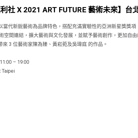
 福利社 X 2021 ART FUTURE 藝術未來】台
覽會」，以當代新銳藝術為品牌特色，搭配充滿實驗性的亞洲新星獎獎
空間連結，擴大藝術與文化發展，並賦予藝術創作，更加自由的可能性
帶來 3 位藝術家陳為臻、黃崧菀及吳瑋庭 的作品。
1:00 – 19:00
aipei