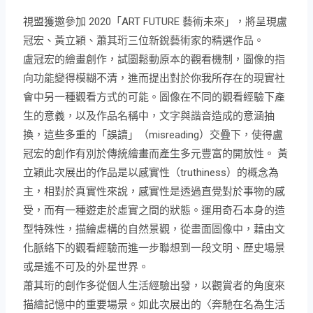
視盟獲邀參加 2020「ART FUTURE 藝術未來」，將呈現盧
冠宏、黃立穎、蕭其珩三位新銳藝術家的精選作品。
盧冠宏的繪畫創作，試圖鬆動原本的觀看機制，圖像的指
向功能變得模糊不清，進而提出對於你我所存在的現實社
會中另一種觀看方式的可能。圖像在不同的觀看經驗下產
生的意義，以及作品名稱中，文字與諧音造成的意涵抽
換，這些多重的「誤讀」（misreading）交疊下，使得盧
冠宏的創作有別於傳統繪畫而產生多元豐富的開放性。 黃
立穎此次展出的作品是以感實性（truthiness）的概念為
主，相對於真實性來說，感實性是透過直覺對於事物的感
受，而有一種遊走於虛實之間的狀態。運用奇石本身的造
型特殊性，描繪虛構的自然景觀，從畫面圖像中，藉由文
化脈絡下的觀看經驗而進一步聯想到一段文明、歷史場景
或是遙不可及的外星世界。
蕭其珩的創作多從個人生活經驗出發，以觀賞者的角度來
描繪記憶中的重要場景。如此次展出的〈奔馳在名為生活