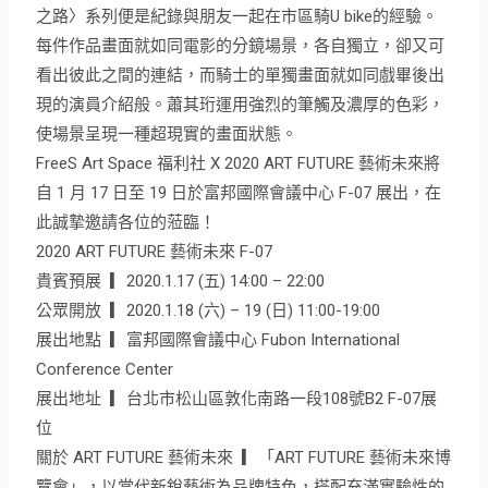
之路〉系列便是紀錄與朋友一起在市區騎U bike的經驗。
每件作品畫面就如同電影的分鏡場景，各自獨立，卻又可
看出彼此之間的連結，而騎士的單獨畫面就如同戲畢後出
現的演員介紹般。蕭其珩運用強烈的筆觸及濃厚的色彩，
使場景呈現一種超現實的畫面狀態。
FreeS Art Space 福利社 X 2020 ART FUTURE 藝術未來將
自 1 月 17 日至 19 日於富邦國際會議中心 F-07 展出，在
此誠摯邀請各位的蒞臨！
2020 ART FUTURE 藝術未來 F-07
貴賓預展 ▎2020.1.17 (五) 14:00 – 22:00
公眾開放 ▎2020.1.18 (六) – 19 (日) 11:00-19:00
展出地點 ▎富邦國際會議中心 Fubon International
Conference Center
展出地址 ▎台北市松山區敦化南路一段108號B2 F-07展
位
關於 ART FUTURE 藝術未來 ▎「ART FUTURE 藝術未來博
覽會」，以當代新銳藝術為品牌特色，搭配充滿實驗性的