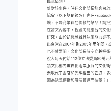
民眾佔領。
針對該事件，時任文化部長龍應台於
協會（以下簡稱視盟）也在Faceb
壤，不是商業貿易條款的祭品！請把
在發文內容中，視盟向龍應台的文化
研究，由於該機制雖具決策能力卻不
出台灣在2004年到2005年兩年
也不禁要問，文化部長時空穿越捍
稅人每天付給112位立法委員80萬
請文化部先盡責把兩岸服貿的文化衝
業取代了書店和光碟租售的管道、多
因為缺乏傳播和展演管道而枯萎？」