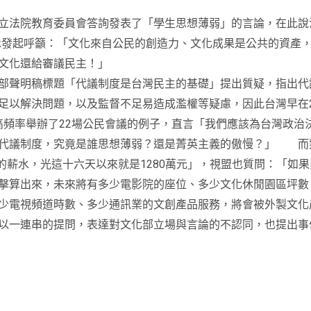
立法院教育委員會答詢發表了「學生思想薄弱」的言論，在此說
ook發起呼籲：「文化來自公民的創造力、文化成果是公共的資
文化還給審議民主！」
部聲明稿標題「代議制度是台灣民主的基礎」提出質疑，指出代議
足以解決問題，以及監督不足易造成濫權等疑慮，因此台灣早在2
間，高頻率舉辦了22場公民會議的例子，直言「我們應該為台灣政
衛代議制度，究竟是誰思想薄弱？還是菁英主義的傲慢？」 而
元的薪水，光這十六天以來就是1280萬元」，視盟也質問：「如
擊算出來，未來將有多少電影院的座位、多少文化休閒園區坪數
少電視頻道時數、多少通訊業的文創產品服務，將會被外製文化
以一連串的提問，表達對文化部立場與言論的不認同，也提出事