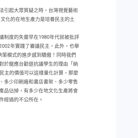
法引起大眾質疑之時，台灣視覺藝術
產，文化的在地生產力是培養民主的土
制度的失靈早在1980年代就被批評
002年實踐了審議民主，此外，也舉
治決策模式的進步感到驕傲！同時我們
對於龍應台勸退抗議學生的理由「納
果民主的價值可以這樣量化計算，那麼
、多少印刷廠和書店書架、多少零售
產品佔掉，有多少在地文化生產將會
件經過的不公所在。