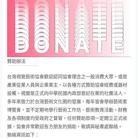
贊助辦法
台灣視覺藝術協會歡迎認同協會理念之一般消費大眾，或是
產業從業人員與企業業主，以各種方式贊助協會經費或器材
設備。視盟是正式向中華民國內政部登記在案的社團法人，
多年來致力於台灣藝術文化圈的發展，每年皆會舉辦藝術家
博覽會，並不定期地舉行藝術工作坊、藝術教育活動。財務
及各項制度均受政府之督管，任何贊助款項一定開立正式收
據，協會非常歡迎各方朋友的捐助，敬請與秘書處聯絡。
聯絡資訊如下：