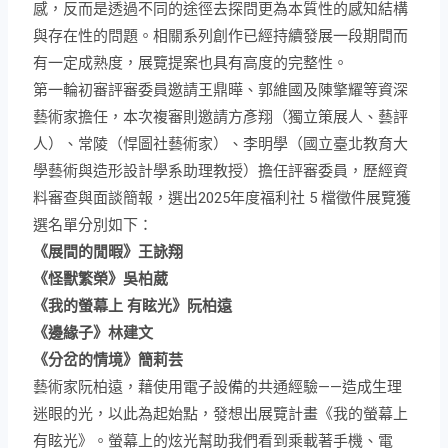
感，反而是透過不同的途徑去探問更為本質性的感知結構
與存在性的問題。相關系列創作已經持續發展一段期間而
有一定成熟度，展覽提案也具有高度的完整性。
第一輪初審評審委員邀請
王鼎曄、郭維國及陳擎耀等資深
藝術家擔任，
本次複審則邀請方彥翔（獨立策展人、藝評
人）、常陵（悍圖社藝術家）、李明學（國立臺北教育大
學藝術與造形設計學系助理教授）擔任評審委員，歷經資
料審查與面談簡報，選出2025年度福利社 5 檔徵件展覽獲
選名單分別如下：
《展間的閒暇》王詠翔
《怪獸繁榮》吳柏葳
《我的螢幕上 有眩光》阮柏遠
《邊緣子》林建文
《分岔的情境》簡莉芸
藝術家阮柏遠，藉使用電子設備的共通經驗——造成生理
迷眼的光，以此為起始點，發想出展覽計畫《我的螢幕上
有眩光》。螢幕上的炫光幫助我們看到乘載著手機、電