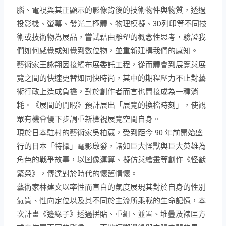
腦、電視與其正顯示的影像背後的技術物件與物質，透過
投影機、螢幕、發光二極體、物理模擬、3D列印等不同技
術或技術物為展品，嘗試藉由雕塑的概念性思考，驗證我
們如何感覺或知覺到數位物，並重新建構我們的感知。
藝術家王詠翔因接觸布展委託工程，從而體會到展覽與展
覽之間的快速更替如同快時尚，其中的期程壓力不止對藝
術行政上造成負擔，對於創作者而言也間接成為一種消
耗。
《展間的閒暇》
預計展出「展覽的換檔時刻」，使觀
眾有機會慢下步調重新檢視展覽空間自身。
現於日本駐村的藝術家吳柏葳，受到距今 90 年前開始盛
行的日本「特攝」電影啟發，諸如巨大怪獸與巨大英雄為
角色的戰爭故事，以圖像運算、擬仿與繪畫等創作《怪獸
繁榮》，傳達對於時代的懷舊情懷。
藝術家林建文以率性而直白的氣度展現其對於自身的性別
氣質、性向定位以及其不同於主流所乘載的生命記憶，本
次計畫《邊緣子》透過拼貼、重組、並置、堆疊及裱匡方