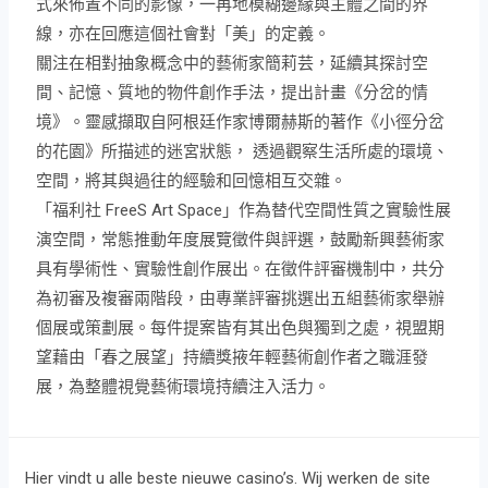
式來佈置不同的影像，一再地模糊邊緣與主體之間的界
線，亦在回應這個社會對「美」的定義。
關注在相對抽象概念中的藝術家簡莉芸，延續其探討空
間、記憶、質地的物件創作手法，提出計畫《分岔的情
境》。靈感擷取自阿根廷作家博爾赫斯的著作《小徑分岔
的花園》所描述的迷宮狀態， 透過觀察生活所處的環境、
空間，將其與過往的經驗和回憶相互交雜。
「福利社 FreeS Art Space」作為替代空間性質之實驗性展
演空間，常態推動年度展覽徵件與評選，鼓勵新興藝術家
具有學術性、實驗性創作展出。在徵件評審機制中，共分
為初審及複審兩階段，由專業評審挑選出五組藝術家舉辦
個展或策劃展。每件提案皆有其出色與獨到之處，視盟期
望藉由「春之展望」持續獎掖年輕藝術創作者之職涯發
展，為整體視覺藝術環境持續注入活力。
Hier vindt u alle beste nieuwe casino’s. Wij werken de site