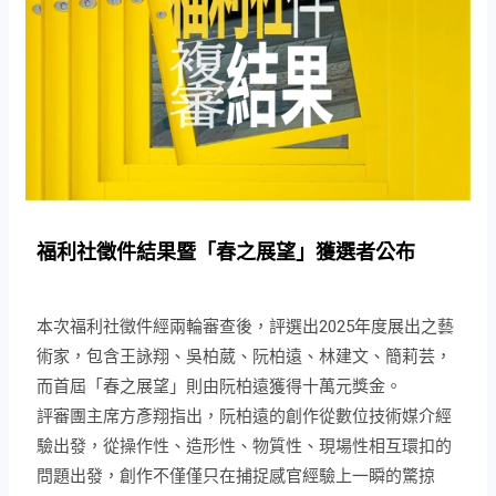
福利社徵件結果暨「春之展望」獲選者公布
本次福利社徵件經兩輪審查後，評選出2025年度展出之藝
術家，包含王詠翔、吳柏葳、阮柏遠、林建文、簡莉芸，
而首屆「春之展望」則由阮柏遠獲得十萬元獎金。
評審團主席方彥翔指出，阮柏遠的創作從數位技術媒介經
驗出發，從操作性、造形性、物質性、現場性相互環扣的
問題出發，創作不僅僅只在捕捉感官經驗上一瞬的驚掠