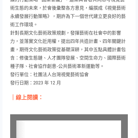
與建議。
在長期缺乏政策規畫及發展策略底下，台灣的視覺藝術產
業面臨世代斷層和人才流失等嚴峻考驗，產業發展、影響
力和國際競爭力早已遠遠落後亞洲鄰近國家，追趕的腳步
刻不容緩。對此，視盟2023年12月主辦「視覺藝術永續發
展的行動策略—圓桌會議」，邀集與會者共同思考視覺藝
術生態的未來，於會後彙整各方意見，編撰成《視覺藝術
永續發展行動策略》，期許為下一個世代建立更良好的藝
術工作環境。
針對長期文化藝術政策規劃，發揮藝術在社會中的影響
力，並落實文化近用權，提出四年共造計畫、四年關鍵計
畫，期待文化藝術政策從基礎深耕，其中五點具體計畫包
含：修復生態鏈、人才團隊發展、空間生命力、國際藝術
種子隊、社會協作創意-公共藝術革新運動等。
發行單位：社團法人台灣視覺藝術協會
發行日期：2023 年 12 月