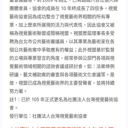
156 位會員，包括：視覺藝術創作者、策展人、藝評
人、藝術理論工作者、藝術行政工作者與藝術教育工
作者，自此定調了協會成員的結構。10 年來協會成長
拓展的過程中，陸續有理念與藝術專業範疇相同的同
好及團體相繼加入，包括了：畫廊與藝術經紀公司與
畫會團體等。到 2009 年為止，已有超過六百位個人與
團體會員，協會的成員在 10 年終成長了四倍多。視覺
藝術協會因為成功整合了視覺藝術界相關的所有專
業，加上歷來所展現的活力與代表性，因此協會又被
稱為視覺藝術聯盟或簡稱視盟。視盟歷屆理事長多受
聘為台北市公共藝術審議員，以其專業為藝術家在各
個公共藝術案中爭取應有的權益；此外視盟基於監督
的立場與專業發言的角度，經常參與公部門各項與視
覺藝術領域相關的諮詢會議或研討會。如：法案條例
研議、藝文補助案的審查與各項藝術文化會議等。是