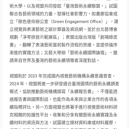
術大學，以及視盟
共同發起「臺灣藝術永續聯盟，」試圖
聯合各藝術領域的力量，發揮社會影響力，如畫廊協會成
立「綠色使命辦公室（Green Engagement Office）」，建
立視覺與表演藝術之碳計算器及資訊網，並於台
北藝博會
規劃「凈零排放示範展區」；表盟出版台灣版「劇場綠皮
書」，翻轉了表演藝術當前製作流程的思維，並提供循序
漸進的實踐方法；北藝大舉辦「藝術永續國際論壇」，邀
請來自世界及臺灣的藝術永續領導者深度對話。
視盟則於 2023 年完成國內視覺藝術機構永續意識普查，
2024 年，視盟將進一步研發適合臺灣國情的藝術永續調查
模式，協助推動藝術機構撰寫「永續報告書」，不僅能透
過報告書與國際對話，也能作為未來與企業合作的各項永
續指標評比。另一方面視盟也將著手進行視覺藝術材料研
究相關的知識性平台，收集和分享有關藝術
永續實踐及永
續材料的資訊與方法
，試圖建立媒材資料庫或材料履歷，