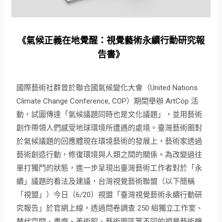
《氣候正義在地覺醒：視覺藝術永續行動研究報
告書》
國際藝術社群曾於聯合國氣候變化大會（United Nations
Climate Change Conference, COP）期間舉辦 ArtCop 活
動，試圖傳達「氣候議題同時也是文化議題」，並用藝術
創作帶領人們感受地球環境所遭遇的處境。臺灣藝術圈對
於氣候議題的回應體現在環境藝術的發展上，藝術家透過
藝術創造行動，修復環境與人類之間的關係。為改變過往
單打獨鬥的狀態，進一步呈現出臺灣藝術工作者對於「永
續」議題的看法及建議，台灣視覺藝術聯盟（以下簡稱
「視盟」）今日（6/20）視盟「臺灣視覺藝術永續行動研
究報告」於官網上線，透過問卷調查 250 組獨立工作室、
替代空間、畫廊、美術館、藝術園區等不同的視覺藝術機