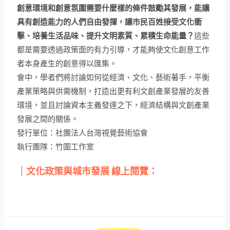
法規制度的變革，開啟文化治國的新局面。當官方透過政
策施行，以期達成將藝術文化注入人民生活的期望、大力
推行文化創意產業來創造新型態藝術產業契機的同時，
做
為創作根源的藝術生產，是否獲得足夠的生存空間和創作
養分？藝術界對於文化主管機關的期待與認同又在哪裡？
文化創意產業近年來在兩岸三地的發展日趨白熱化，
一個
創意環境和創意氛圍需要什麼樣的條件鼓勵其發展，能讓
具有創造能力的人們自由發揮，讓市民百姓接受文化衝
擊、培養生活品味、提升文明素質、累積生命能量？
這些
都是需要透過政策面的有力引導，才能夠使文化創意工作
者本身產生的創意得以匯集。
會中，學者們將討論如何從經濟、文化、藝術著手，平衡
產業策略與供需機制，打造出更有利文創產業發展的友善
環境，並且討論資本主義發達之下，經濟結構與文創產業
發展之間的關係。
發行單位：社團法人台灣視覺藝術協會