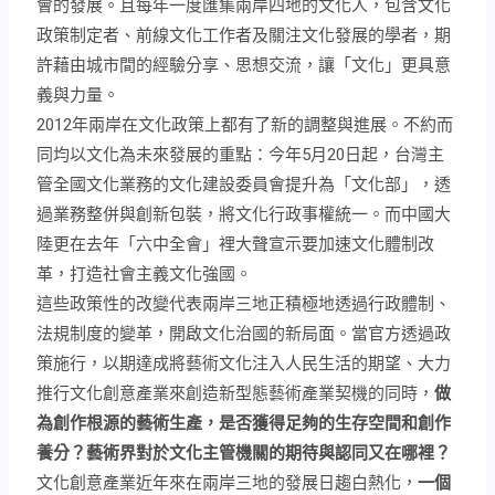
城市文化交流會議－2012台北年會
2012 City-to-City Cultural Exchange Conference
香港、上海、深圳與臺北文化界組成的國際論壇－「城市
文化交流會議」，以「城市」出發，每屆推選年度性的重
點主題並輪替主辦會議，討論如何將「文化」賦予時代新
意，並使之具有更大的能量，進以推動公共環境與公民社
會的發展。且每年一度匯集兩岸四地的文化人，包含文化
政策制定者、前線文化工作者及關注文化發展的學者，期
許藉由城市間的經驗分享、思想交流，讓「文化」更具意
義與力量。
2012年兩岸在文化政策上都有了新的調整與進展。不約而
同均以文化為未來發展的重點：今年5月20日起，台灣主
管全國文化業務的文化建設委員會提升為「文化部」，透
過業務整併與創新包裝，將文化行政事權統一。而中國大
陸更在去年「六中全會」裡大聲宣示要加速文化體制改
革，打造社會主義文化強國。
這些政策性的改變代表兩岸三地正積極地透過行政體制、