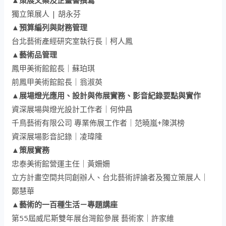
▲策展文案及企畫書撰寫
獨立策展人 | 胡永芬
▲預算編列與財務管理
台北藝術產經研究室執行長｜柯人鳳
▲藝術品管理
鳳甲美術館館長｜蘇珀琪
前鳳甲美術館館長｜翁淑英
▲展場燈光應用、設計與佈展實務、影音紀錄要點與實作
資深展場與燈光設計工作者｜何仲昌
千鳥藝術有限公司 專業佈展工作者｜范曉嵐+陳淇榜
資深展場影音記錄｜凌瑋隆
▲策展實務
忠泰美術館營運主任｜黃姍姍
立方計畫空間共同創辦人、台北藝術評論者及獨立策展人｜
鄭慧華
▲藝術的一百種生活－專題講座
第55屆威尼斯雙年展台灣館參展 藝術家｜許家維