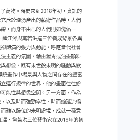
了萬物。時間來到2018年初，資訊的
號充斥於洶湧產出的藝術作品時，人們
絲線，而身不由己的人們則如傀儡一
、鍾江澤與黨若洪這三位養成背景各異
沌卻飽滿的張力與動能，呼應當代社會
浪漫主義的氛圍，藉由瀝青或油畫顏料
受與想像，既有末世般未明的騷動與歡
傅饒畫作中場景與人物之間存在的豐富
獨立運行規律的世界，他的畫面往往紛
的可能性與想像空間。另一方面，作為
陳，以及時而強勁率性、時而蜿延流暢
特而難以歸位的未明處境，成就一種意
澤、黨若洪三位藝術家在2018年的初