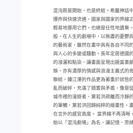
混沌既是開始，也是終結。希臘神話中
爆炸與快速流通，國家與國家的界線
輕易地挪用它們，也總是任性地遺棄
般，在人生的劇場中，以無盡的憂鬱與
的藝術家，雖然在畫中具有各自不同
與人心的多變或騷動。長年定居德國
的潑灑和點染，讓畫面呈現出饒富墨
娛，亦有濃厚的情感與浪漫主義式的奇
聯結，鍾江澤的作品更為著重於狀態
亂而破碎，充滿了錯置與矛盾，像是
城市裡的漫遊者，黨若洪疏離而冷靜
的筆觸，黨若洪回歸純粹的繪畫性，
在言外的感官高度。 當界線不再清晰
始以「混沌劇場」為名，讓記憶、思