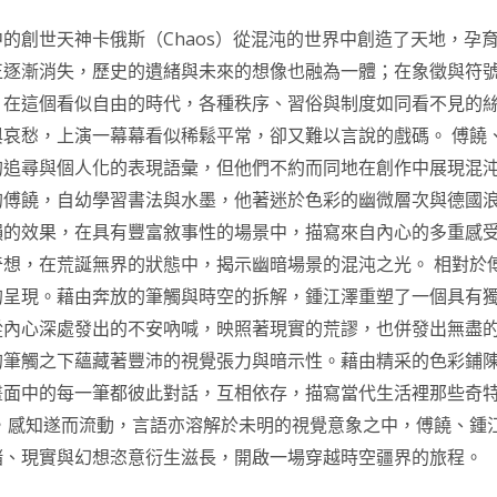
的創世天神卡俄斯（Chaos）從混沌的世界中創造了天地，孕育
正逐漸消失，歷史的遺緒與未來的想像也融為一體；在象徵與符
。在這個看似自由的時代，各種秩序、習俗與制度如同看不見的
哀愁，上演一幕幕看似稀鬆平常，卻又難以言說的戲碼。 傅饒
的追尋與個人化的表現語彙，但他們不約而同地在創作中展現混
的傅饒，自幼學習書法與水墨，他著迷於色彩的幽微層次與德國
韻的效果，在具有豐富敘事性的場景中，描寫來自內心的多重感
想，在荒誕無界的狀態中，揭示幽暗場景的混沌之光。 相對於
的呈現。藉由奔放的筆觸與時空的拆解，鍾江澤重塑了一個具有
從內心深處發出的不安吶喊，映照著現實的荒謬，也併發出無盡
的筆觸之下蘊藏著豐沛的視覺張力與暗示性。藉由精采的色彩鋪
畫面中的每一筆都彼此對話，互相依存，描寫當代生活裡那些奇
，感知遂而流動，言語亦溶解於未明的視覺意象之中，傅饒、鍾江
緒、現實與幻想恣意衍生滋長，開啟一場穿越時空疆界的旅程。